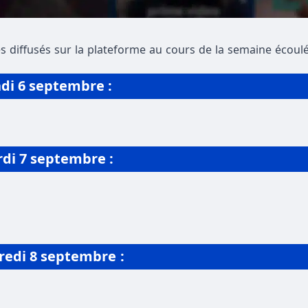
s diffusés sur la plateforme au cours de la semaine écoulé
di 6 septembre :
rdi
7 septembre
:
redi
8 septembre
: