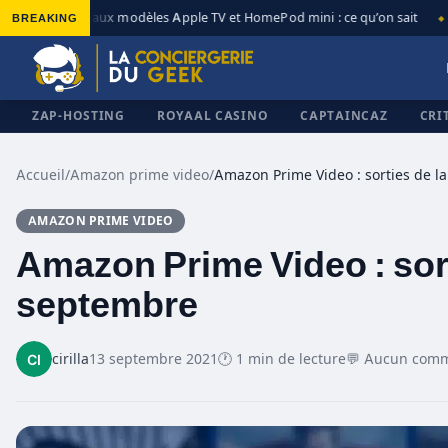
BREAKING
Nouveaux modèles Apple TV et HomePod mini : ce qu’on sait
◆
◆
ZAP-HOSTING
ROYAAL CASINO
CAPTAINCAZ
CRI
Accueil
/
Amazon prime video
/
AMAZON PRIME VIDEO
✕
Amazon Prime Video : sort
septembre
cirilla
13 septembre 2021
🕐 1 min de lecture
💬 Aucun comm