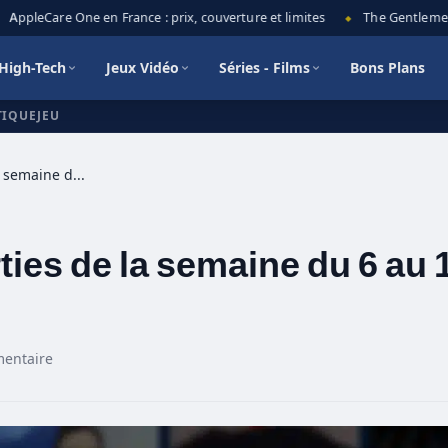
AppleCare One en France : prix, couverture et limites
The Gentlemen sa
◆
High-Tech
Jeux Vidéo
Séries - Films
Bons Plans
TIQUEJEU
Amazon Prime Video : sorties de la semaine du 6 au 12 septembre
ies de la semaine du 6 au 
entaire