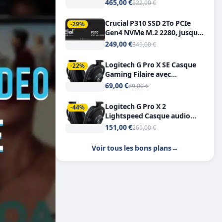
Tout-en-Un, Bluetooth et
465,00 €
522,00 €
Double USB-C
Crucial P310 SSD 2To PCIe
-29%
Gen4 NVMe M.2 2280, jusqu’à
7.100 Mo/s
249,00 €
349,00 €
Logitech G Pro X SE Casque
-22%
Gaming Filaire avec
Microphone Micro
69,00 €
89,00 €
détachable DTS Headphone X
7.1
Logitech G Pro X 2
-44%
Lightspeed Casque audio
bluetooth
151,00 €
269,00 €
Voir tous les bons plans
→