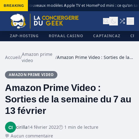
BREAKING
Nouveaux modèles Apple TV et HomePod mini : ce qu’on sai
◆
ZAP-HOSTING
ROYAAL CASINO
CAPTAINCAZ
CRI
Amazon prime
Accueil
/
/
Amazon Prime Video : Sorties de la semaine du 7 au 13 février
video
✕
AMAZON PRIME VIDEO
Amazon Prime Video :
Sorties de la semaine du 7 au
13 février
cirilla
14 février 2022
🕐 1 min de lecture
💬 Aucun commentaire