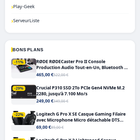
›
Play-Geek
›
ServeurListe
BONS PLANS
RØDE RØDECaster Pro II Console
-11%
Production Audio Tout-en-Un, Bluetooth et
Double USB-C
465,00 €
522,00 €
Crucial P310 SSD 2To PCIe Gen4 NVMe M.2
-29%
2280, jusqu’à 7.100 Mo/s
249,00 €
349,00 €
Logitech G Pro X SE Casque Gaming Filaire
-22%
avec Microphone Micro détachable DTS
Headphone X 7.1
69,00 €
89,00 €