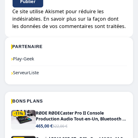
Ce site utilise Akismet pour réduire les
indésirables.
En savoir plus sur la façon dont
les données de vos commentaires sont traitées
.
PARTENAIRE
›
Play-Geek
›
ServeurListe
BONS PLANS
RØDE RØDECaster Pro II Console
-11%
Production Audio Tout-en-Un, Bluetooth et
Double USB-C
465,00 €
522,00 €