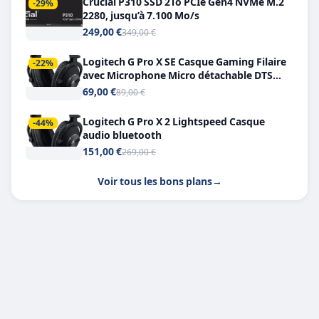
Crucial P310 SSD 2To PCIe Gen4 NVMe M.2
-29%
2280, jusqu’à 7.100 Mo/s
249,00 €
349,00 €
Logitech G Pro X SE Casque Gaming Filaire
-22%
avec Microphone Micro détachable DTS
Headphone X 7.1
69,00 €
89,00 €
Logitech G Pro X 2 Lightspeed Casque
-44%
audio bluetooth
151,00 €
269,00 €
Voir tous les bons plans
→