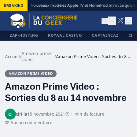
BREAKING
Nouveaux modèles Apple TV et HomePod mini : ce qu’on s
◆
ZAP-HOSTING
ROYAAL CASINO
CAPTAINCAZ
CRI
Amazon prime
Accueil
/
/
Amazon Prime Video : Sorties du 8 au 14 novembre
video
✕
AMAZON PRIME VIDEO
Amazon Prime Video :
Sorties du 8 au 14 novembre
cirilla
15 novembre 2021
🕐 1 min de lecture
💬 Aucun commentaire