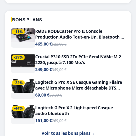
BONS PLANS
RØDE RØDECaster Pro II Console
-11%
Production Audio Tout-en-Un, Bluetooth et
Double USB-C
465,00 €
522,00 €
Crucial P310 SSD 2To PCIe Gen4 NVMe M.2
-29%
2280, jusqu’à 7.100 Mo/s
249,00 €
349,00 €
Logitech G Pro X SE Casque Gaming Filaire
-22%
avec Microphone Micro détachable DTS
Headphone X 7.1
69,00 €
89,00 €
Logitech G Pro X 2 Lightspeed Casque
-44%
audio bluetooth
151,00 €
269,00 €
Voir tous les bons plans
→