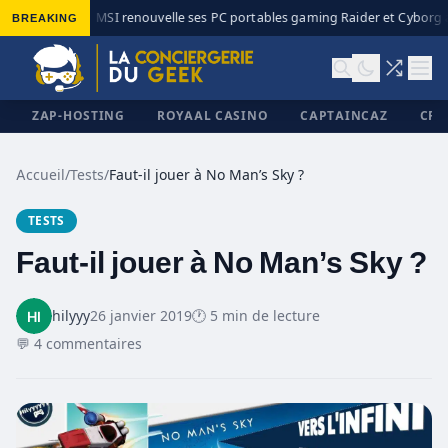
BREAKING
MSI renouvelle ses PC portables gaming Raider et Cyborg a
◆
ZAP-HOSTING
ROYAAL CASINO
CAPTAINCAZ
CRI
Accueil
/
Tests
/
Faut-il jouer à No Man’s Sky ?
TESTS
✕
Faut-il jouer à No Man’s Sky ?
hilyyy
26 janvier 2019
🕐 5 min de lecture
💬 4 commentaires