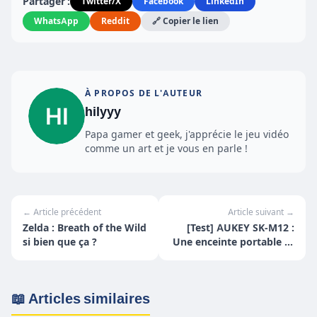
Partager :
Twitter/X
Facebook
LinkedIn
WhatsApp
Reddit
🔗 Copier le lien
À PROPOS DE L'AUTEUR
hilyyy
Papa gamer et geek, j'apprécie le jeu vidéo
comme un art et je vous en parle !
← Article précédent
Article suivant →
Zelda : Breath of the Wild
[Test] AUKEY SK-M12 :
si bien que ça ?
Une enceinte portable et
robuste
📖 Articles similaires