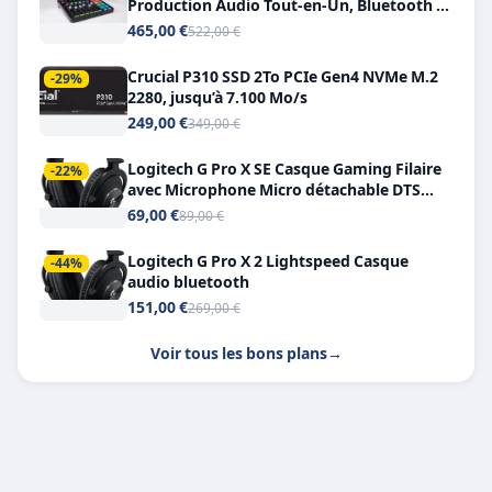
Production Audio Tout-en-Un, Bluetooth et
Double USB-C
465,00 €
522,00 €
Crucial P310 SSD 2To PCIe Gen4 NVMe M.2
-29%
2280, jusqu’à 7.100 Mo/s
249,00 €
349,00 €
Logitech G Pro X SE Casque Gaming Filaire
-22%
avec Microphone Micro détachable DTS
Headphone X 7.1
69,00 €
89,00 €
Logitech G Pro X 2 Lightspeed Casque
-44%
audio bluetooth
151,00 €
269,00 €
Voir tous les bons plans
→