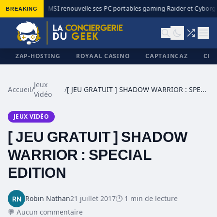
BREAKING
MSI renouvelle ses PC portables gaming Raider et Cyborg a
◆
ZAP-HOSTING
ROYAAL CASINO
CAPTAINCAZ
CRI
Jeux
Accueil
/
/
[ JEU GRATUIT ] SHADOW WARRIOR : SPECIAL EDITION
Vidéo
✕
JEUX VIDÉO
[ JEU GRATUIT ] SHADOW
WARRIOR : SPECIAL
EDITION
Robin Nathan
21 juillet 2017
🕐 1 min de lecture
💬 Aucun commentaire