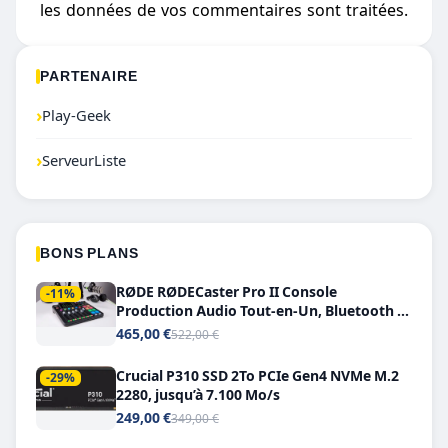
les données de vos commentaires sont traitées
.
PARTENAIRE
›
Play-Geek
›
ServeurListe
BONS PLANS
RØDE RØDECaster Pro II Console
-11%
Production Audio Tout-en-Un, Bluetooth et
Double USB-C
465,00 €
522,00 €
Crucial P310 SSD 2To PCIe Gen4 NVMe M.2
-29%
2280, jusqu’à 7.100 Mo/s
249,00 €
349,00 €