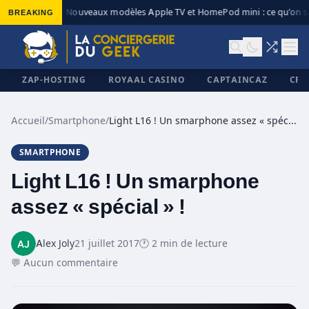
BREAKING
Nouveaux modèles Apple TV et HomePod mini : ce qu’on sa
◆
ZAP-HOSTING
ROYAAL CASINO
CAPTAINCAZ
CRI
Accueil
/
Smartphone
/
Light L16 ! Un smarphone assez « spécial » !
SMARTPHONE
✕
Light L16 ! Un smarphone
assez « spécial » !
Alex Joly
21 juillet 2017
🕐 2 min de lecture
💬 Aucun commentaire