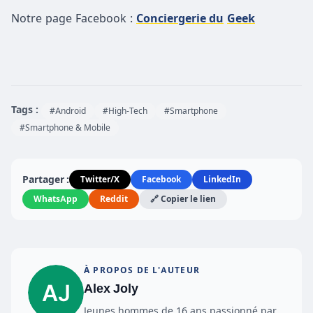
Notre page Facebook :
Conciergerie du
Geek
Tags :
#Android
#High-Tech
#Smartphone
#Smartphone & Mobile
Partager :
Twitter/X
Facebook
LinkedIn
WhatsApp
Reddit
🔗 Copier le lien
À PROPOS DE L'AUTEUR
Alex Joly
Jeunes hommes de 16 ans passionné par