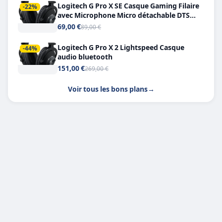
Logitech G Pro X SE Casque Gaming Filaire
-22%
avec Microphone Micro détachable DTS
Headphone X 7.1
69,00 €
89,00 €
Logitech G Pro X 2 Lightspeed Casque
-44%
audio bluetooth
151,00 €
269,00 €
Voir tous les bons plans
→