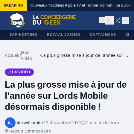
BREAKING
Nouveaux modèles Apple TV et HomePod mini : ce qu’on sa
◆
ZAP-HOSTING
ROYAAL CASINO
CAPTAINCAZ
CRI
Jeux
Accueil
/
/
La plus grosse mise à jour de l’année sur Lords Mobile désormais disponible !
Vidéo
✕
JEUX VIDÉO
La plus grosse mise à jour de
l’année sur Lords Mobile
désormais disponible !
alexwilliamlex
12 décembre 2019
🕐 2 min de lecture
💬 Aucun commentaire