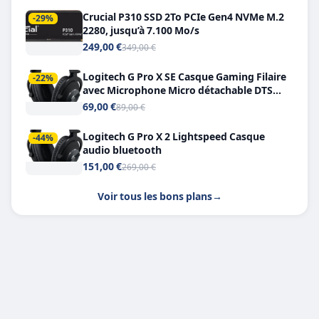
Crucial P310 SSD 2To PCIe Gen4 NVMe M.2
-29%
2280, jusqu’à 7.100 Mo/s
249,00 €
349,00 €
Logitech G Pro X SE Casque Gaming Filaire
-22%
avec Microphone Micro détachable DTS
Headphone X 7.1
69,00 €
89,00 €
Logitech G Pro X 2 Lightspeed Casque
-44%
audio bluetooth
151,00 €
269,00 €
Voir tous les bons plans
→