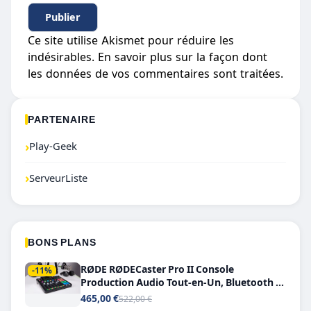
Ce site utilise Akismet pour réduire les
indésirables.
En savoir plus sur la façon dont
les données de vos commentaires sont traitées
.
PARTENAIRE
›
Play-Geek
›
ServeurListe
BONS PLANS
RØDE RØDECaster Pro II Console
-11%
Production Audio Tout-en-Un, Bluetooth et
Double USB-C
465,00 €
522,00 €