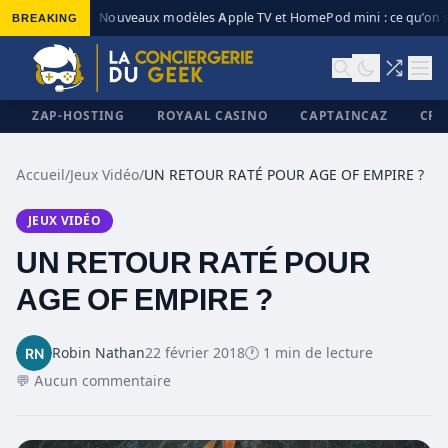
BREAKING
Nouveaux modèles Apple TV et HomePod mini : ce qu’on s
◆
ZAP-HOSTING
ROYAAL CASINO
CAPTAINCAZ
CRI
Accueil
/
Jeux Vidéo
/
UN RETOUR RATÉ POUR AGE OF EMPIRE ?
JEUX VIDÉO
✕
UN RETOUR RATÉ POUR
AGE OF EMPIRE ?
Robin Nathan
22 février 2018
🕐 1 min de lecture
💬 Aucun commentaire