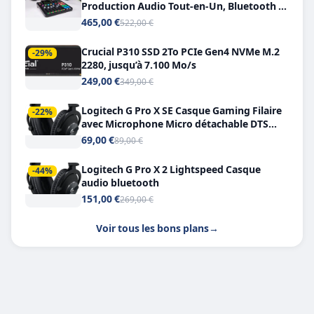
Production Audio Tout-en-Un, Bluetooth et
Double USB-C
465,00 €
522,00 €
Crucial P310 SSD 2To PCIe Gen4 NVMe M.2
-29%
2280, jusqu’à 7.100 Mo/s
249,00 €
349,00 €
Logitech G Pro X SE Casque Gaming Filaire
-22%
avec Microphone Micro détachable DTS
Headphone X 7.1
69,00 €
89,00 €
Logitech G Pro X 2 Lightspeed Casque
-44%
audio bluetooth
151,00 €
269,00 €
Voir tous les bons plans
→