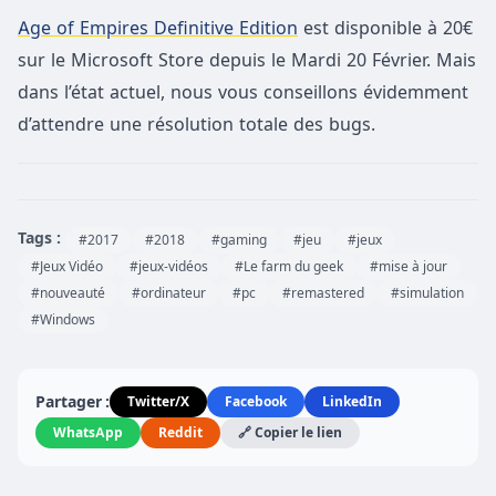
Age of Empires Definitive Edition
est disponible à 20€
sur le Microsoft Store depuis le Mardi 20 Février. Mais
dans l’état actuel, nous vous conseillons évidemment
d’attendre une résolution totale des bugs.
Tags :
#2017
#2018
#gaming
#jeu
#jeux
#Jeux Vidéo
#jeux-vidéos
#Le farm du geek
#mise à jour
#nouveauté
#ordinateur
#pc
#remastered
#simulation
#Windows
Partager :
Twitter/X
Facebook
LinkedIn
WhatsApp
Reddit
🔗 Copier le lien