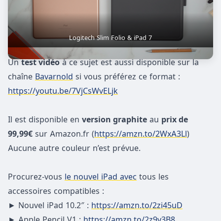
Logitech Slim Folio & iPad 7
Un
test vidéo
à ce sujet est aussi disponible sur la
chaîne
Bavarnold
si vous préférez ce format :
https://youtu.be/7VjCsWvELjk
Il est disponible en
version graphite
au
prix de
99,99€
sur Amazon.fr (
https://amzn.to/2WxA3Ll
)
Aucune autre couleur n’est prévue.
Procurez-vous
le nouvel iPad avec
tous les
accessoires compatibles :
► Nouvel iPad 10.2″ :
https://amzn.to/2zi45uD
► Apple Pencil V1 :
https://amzn.to/2z9y3B8