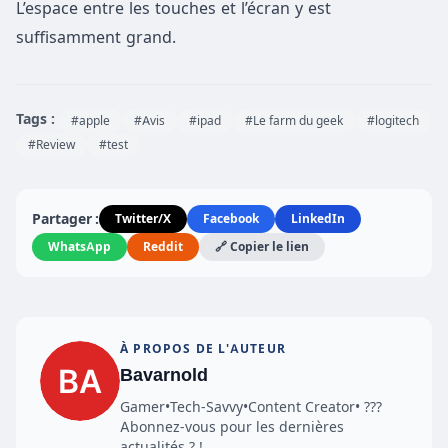
L’espace entre les touches et l’écran y est
suffisamment grand.
Tags :
#apple
#Avis
#ipad
#Le farm du geek
#logitech
#Review
#test
Partager :
Twitter/X
Facebook
LinkedIn
WhatsApp
Reddit
🔗 Copier le lien
À PROPOS DE L'AUTEUR
Bavarnold
Gamer•Tech-Savvy•Content Creator• ???
Abonnez-vous pour les dernières
actualités ? !