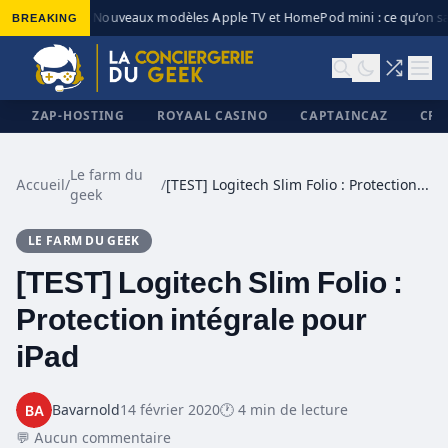
BREAKING
Nouveaux modèles Apple TV et HomePod mini : ce qu’on sai
◆
ZAP-HOSTING
ROYAAL CASINO
CAPTAINCAZ
CRI
Le farm du
Accueil
/
/
[TEST] Logitech Slim Folio : Protection intégrale pour iPad
geek
✕
LE FARM DU GEEK
[TEST] Logitech Slim Folio :
Protection intégrale pour
iPad
Bavarnold
14 février 2020
🕐 4 min de lecture
💬 Aucun commentaire