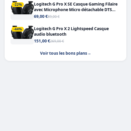
Logitech G Pro X SE Casque Gaming Filaire
-22%
avec Microphone Micro détachable DTS
Headphone X 7.1
69,00 €
89,00 €
Logitech G Pro X 2 Lightspeed Casque
-44%
audio bluetooth
151,00 €
269,00 €
Voir tous les bons plans
→