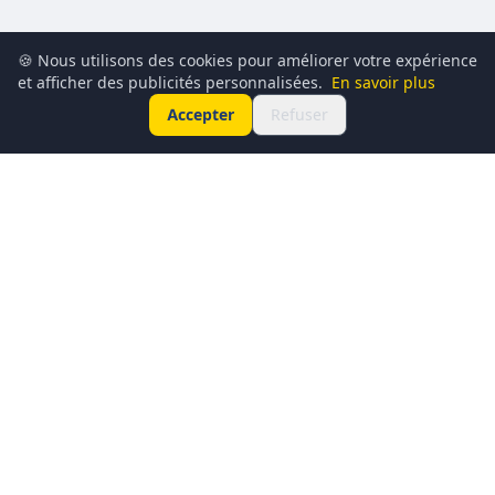
🍪 Nous utilisons des cookies pour améliorer votre expérience
et afficher des publicités personnalisées.
En savoir plus
Accepter
Refuser
Conciergerie du Geek est un média dédié à l’actualité
technologique, au gaming, à la culture geek et au
numérique. Chaque jour, nous partageons les dernières