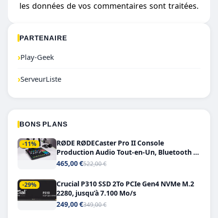
les données de vos commentaires sont traitées
.
PARTENAIRE
›
Play-Geek
›
ServeurListe
BONS PLANS
RØDE RØDECaster Pro II Console
-11%
Production Audio Tout-en-Un, Bluetooth et
Double USB-C
465,00 €
522,00 €
Crucial P310 SSD 2To PCIe Gen4 NVMe M.2
-29%
2280, jusqu’à 7.100 Mo/s
249,00 €
349,00 €