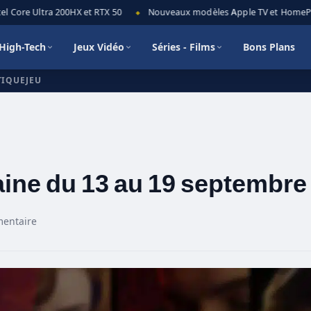
 Core Ultra 200HX et RTX 50
Nouveaux modèles Apple TV et HomePod mi
◆
High-Tech
Jeux Vidéo
Séries - Films
Bons Plans
TIQUEJEU
maine du 13 au 19 septembre
entaire