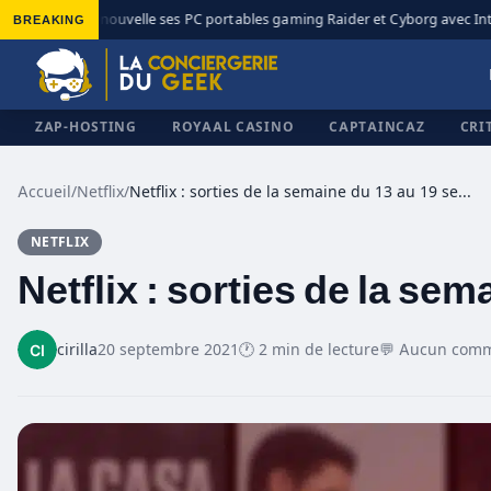
BREAKING
MSI renouvelle ses PC portables gaming Raider et Cyborg avec Intel
◆
ZAP-HOSTING
ROYAAL CASINO
CAPTAINCAZ
CRI
Accueil
/
Netflix
/
Netflix : sorties de la semaine du 13 au 19 septembre
NETFLIX
✕
Netflix : sorties de la se
cirilla
20 septembre 2021
🕐 2 min de lecture
💬 Aucun comm