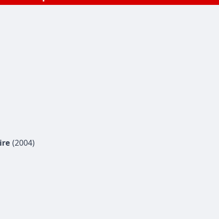
ire
(2004)