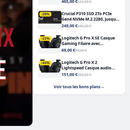
Tout-en-Un, Bluetooth et
465,00 €
522,00 €
Double USB-C
Crucial P310 SSD 2To PCIe
-29%
Gen4 NVMe M.2 2280, jusqu’à
7.100 Mo/s
249,00 €
349,00 €
Logitech G Pro X SE Casque
-22%
Gaming Filaire avec
Microphone Micro
69,00 €
89,00 €
détachable DTS Headphone X
7.1
Logitech G Pro X 2
-44%
Lightspeed Casque audio
bluetooth
151,00 €
269,00 €
Voir tous les bons plans
→