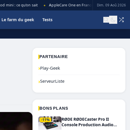
ni : ce qu’on sait
AppleCare One en France : prix, couverture et lim
Dim. 09 Aoû 2026
◆
Le farm du geek
Tests
PARTENAIRE
›
Play-Geek
›
ServeurListe
BONS PLANS
RØDE RØDECaster Pro II
-11%
Console Production Audio