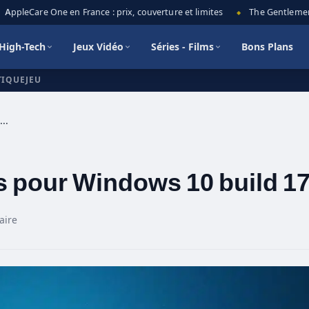
ppleCare One en France : prix, couverture et limites
The Gentlemen sa
◆
High-Tech
Jeux Vidéo
Séries - Films
Bons Plans
TIQUEJEU
Nouvelles Fonctionnalités pour Windows 10 build 17025
s pour Windows 10 build 1
aire