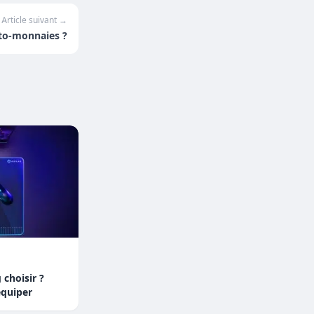
Article suivant →
ypto-monnaies ?
 choisir ?
équiper