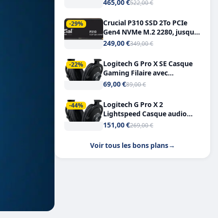
Tout-en-Un, Bluetooth et
465,00 €
522,00 €
Double USB-C
Crucial P310 SSD 2To PCIe
-29%
Gen4 NVMe M.2 2280, jusqu’à
7.100 Mo/s
249,00 €
349,00 €
Logitech G Pro X SE Casque
-22%
Gaming Filaire avec
Microphone Micro
69,00 €
89,00 €
détachable DTS Headphone X
7.1
Logitech G Pro X 2
-44%
Lightspeed Casque audio
bluetooth
151,00 €
269,00 €
Voir tous les bons plans
→