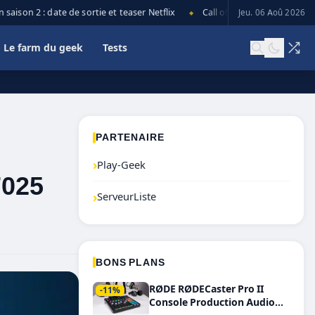
ison 2 : date de sortie et teaser Netflix
Call of Duty: Black Ops 7 lanc
Jeu. 06 Aoû 2026
◆
Le farm du geek
Tests
PARTENAIRE
›
Play-Geek
7025
›
ServeurListe
BONS PLANS
RØDE RØDECaster Pro II
-11%
Console Production Audio