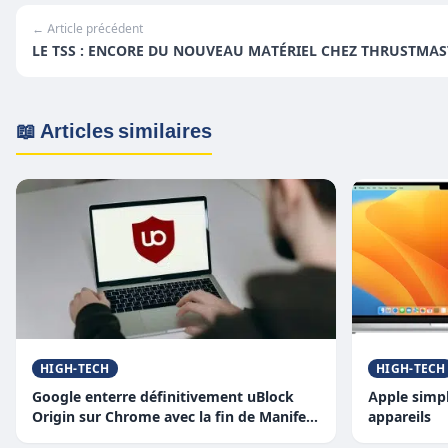
← Article précédent
LE TSS : ENCORE DU NOUVEAU MATÉRIEL CHEZ THRUSTMAST
📖 Articles similaires
HIGH-TECH
HIGH-TECH
Google enterre définitivement uBlock
Apple simpl
Origin sur Chrome avec la fin de Manifest
appareils
V2