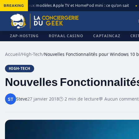
BREAKING
Nouveaux modèles Apple TV et HomePod mini : ce qu’on sait
A
◆
◆
ZAP-HOSTING
ROYAAL CASINO
CAPTAINCAZ
CRI
Accueil
/
High-Tech
/
HIGH-TECH
✕
Nouvelles Fonctionnalité
Steve
27 janvier 2018
🕐 2 min de lecture
💬 Aucun comment