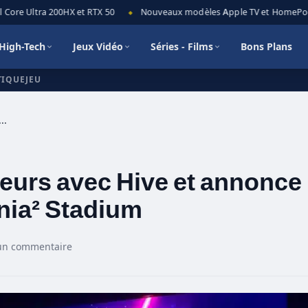
re Ultra 200HX et RTX 50
Nouveaux modèles Apple TV et HomePod mini
◆
High-Tech
Jeux Vidéo
Séries - Films
Bons Plans
TIQUEJEU
e ses joueurs avec Hive et annonce un partenariat avec Trackmania² Stadium
eurs avec Hive et annonce
nia² Stadium
un commentaire