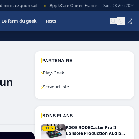
 : ce qu’on sait
AppleCare One en France : prix, couverture et limit
Sam. 08 Aoû 2026
◆
Le farm du geek
Tests
PARTENAIRE
›
Play-Geek
 un
›
ServeurListe
BONS PLANS
RØDE RØDECaster Pro II
-11%
Console Production Audio