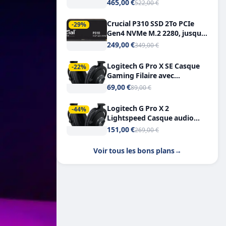
Tout-en-Un, Bluetooth et
465,00 €
522,00 €
Double USB-C
Crucial P310 SSD 2To PCIe
-29%
Gen4 NVMe M.2 2280, jusqu’à
7.100 Mo/s
249,00 €
349,00 €
Logitech G Pro X SE Casque
-22%
Gaming Filaire avec
Microphone Micro
69,00 €
89,00 €
détachable DTS Headphone X
7.1
Logitech G Pro X 2
-44%
Lightspeed Casque audio
bluetooth
151,00 €
269,00 €
Voir tous les bons plans
→