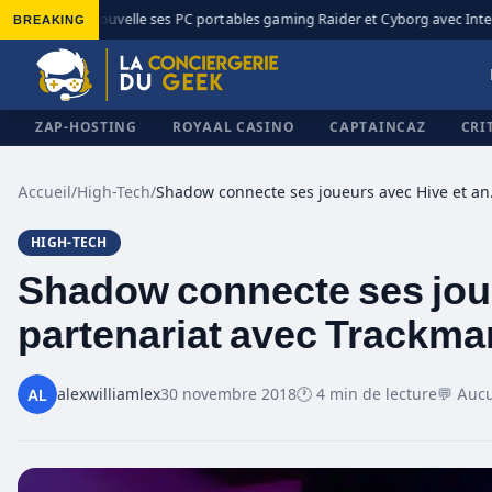
BREAKING
MSI renouvelle ses PC portables gaming Raider et Cyborg avec Intel Co
◆
ZAP-HOSTING
ROYAAL CASINO
CAPTAINCAZ
CRI
Accueil
/
High-Tech
/
Shadow connect
HIGH-TECH
✕
Shadow connecte ses jou
partenariat avec Trackma
alexwilliamlex
30 novembre 2018
🕐 4 min de lecture
💬 Auc