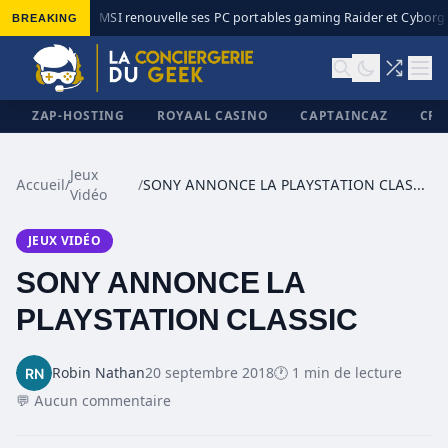
BREAKING
MSI renouvelle ses PC portables gaming Raider et Cyborg a
◆
ZAP-HOSTING
ROYAAL CASINO
CAPTAINCAZ
CRI
Jeux
Accueil
/
/
SONY ANNONCE LA PLAYSTATION CLASSIC
Vidéo
✕
JEUX VIDÉO
SONY ANNONCE LA
PLAYSTATION CLASSIC
Robin Nathan
20 septembre 2018
🕐 1 min de lecture
💬 Aucun commentaire