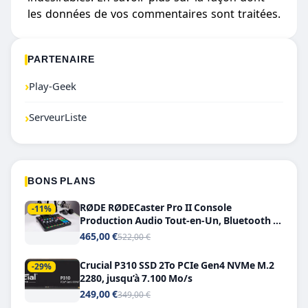
les données de vos commentaires sont traitées
.
PARTENAIRE
›
Play-Geek
›
ServeurListe
BONS PLANS
RØDE RØDECaster Pro II Console
-11%
Production Audio Tout-en-Un, Bluetooth et
Double USB-C
465,00 €
522,00 €
Crucial P310 SSD 2To PCIe Gen4 NVMe M.2
-29%
2280, jusqu’à 7.100 Mo/s
249,00 €
349,00 €