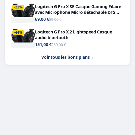
Logitech G Pro X SE Casque Gaming Filaire
-22%
avec Microphone Micro détachable DTS
Headphone X 7.1
69,00 €
89,00 €
Logitech G Pro X 2 Lightspeed Casque
-44%
audio bluetooth
151,00 €
269,00 €
Voir tous les bons plans
→