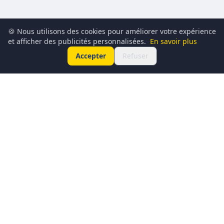
🍪 Nous utilisons des cookies pour améliorer votre expérience
et afficher des publicités personnalisées.
En savoir plus
Accepter
Refuser
Conciergerie du Geek est un média dédié à l’actualité
technologique, au gaming, à la culture geek et au