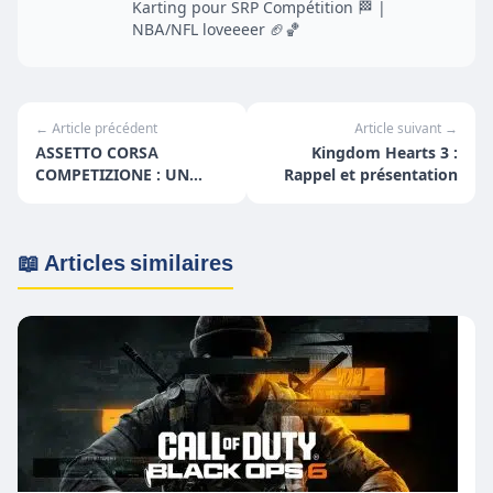
Karting pour SRP Compétition 🏁 |
NBA/NFL loveeeer 🏈🏀
← Article précédent
Article suivant →
ASSETTO CORSA
Kingdom Hearts 3 :
COMPETIZIONE : UN
Rappel et présentation
FUTUR
INCONTOURNABLE DU
SIMRACING ?
📖 Articles similaires