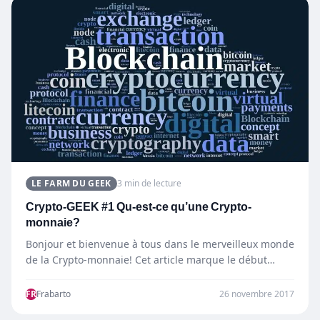
LE FARM DU GEEK
3 min de lecture
Crypto-GEEK #1 Qu-est-ce qu’une Crypto-
monnaie?
Bonjour et bienvenue à tous dans le merveilleux monde
de la Crypto-monnaie! Cet article marque le début
d’une…
FR
Frabarto
26 novembre 2017