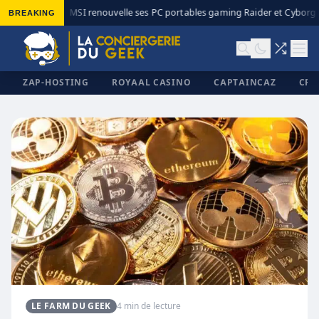
BREAKING
MSI renouvelle ses PC portables gaming Raider et Cyborg a
◆
ZAP-HOSTING
ROYAAL CASINO
CAPTAINCAZ
CRI
✕
LE FARM DU GEEK
4 min de lecture