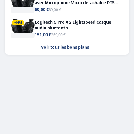
avec Microphone Micro détachable DTS
Headphone X 7.1
69,00 €
89,00 €
Logitech G Pro X 2 Lightspeed Casque
-44%
audio bluetooth
151,00 €
269,00 €
Voir tous les bons plans
→