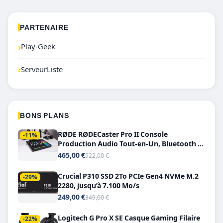
PARTENAIRE
›
Play-Geek
›
ServeurListe
BONS PLANS
RØDE RØDECaster Pro II Console
-11%
Production Audio Tout-en-Un, Bluetooth et
Double USB-C
465,00 €
522,00 €
Crucial P310 SSD 2To PCIe Gen4 NVMe M.2
-29%
2280, jusqu’à 7.100 Mo/s
249,00 €
349,00 €
Logitech G Pro X SE Casque Gaming Filaire
-22%