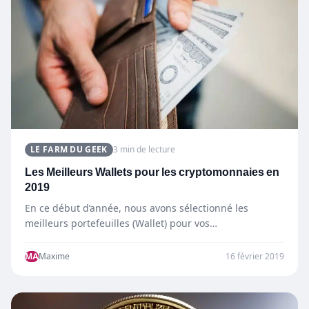
LE FARM DU GEEK
3 min de lecture
Les Meilleurs Wallets pour les cryptomonnaies en
2019
En ce début d’année, nous avons sélectionné les
meilleurs portefeuilles (Wallet) pour vos
cryptomonnaies. Compatibles Bitcoin, Ethereum, Zcash,
…
MA
Maxime
16 février 2019