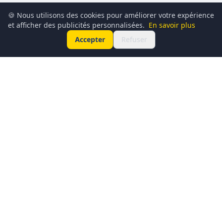
🍪 Nous utilisons des cookies pour améliorer votre expérience
et afficher des publicités personnalisées.
En savoir plus
Accepter
Refuser
Conciergerie du Geek est un média dédié à l’actualité
technologique, au gaming, à la culture geek et au
numérique. Chaque jour, nous partageons les dernières
nouveautés, tendances et innovations à travers un contenu