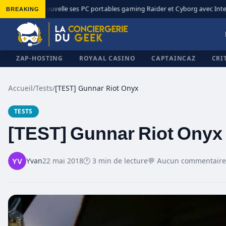
BREAKING
MSI renouvelle ses PC portables gaming Raider et Cyborg avec Intel C
◆
ZAP-HOSTING
ROYAAL CASINO
CAPTAINCAZ
CRI
Accueil
/
Tests
/
[TEST] Gunnar Riot Onyx
TESTS
✕
[TEST] Gunnar Riot Onyx
Yvan
22 mai 2018
🕐 3 min de lecture
💬 Aucun commentaire