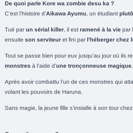
De quoi parle Kore wa zombie desu ka ?
C’est l’histoire d’
Aikawa Ayumu
, un étudiant
plut
Tué par
un sérial killer
, il est
ramené à la vie
par
ensuite
son
serviteur
et fini par
l’héberger chez l
Tout se passe bien pour eux jusqu’au jour où ils r
monstres
à l’aide d’
une tronçonneuse magique
.
Après avoir combattu l’un de ces monstres qui att
volant les pouvoirs de Haruna.
Sans magie, la jeune fille s’installe à son tour c