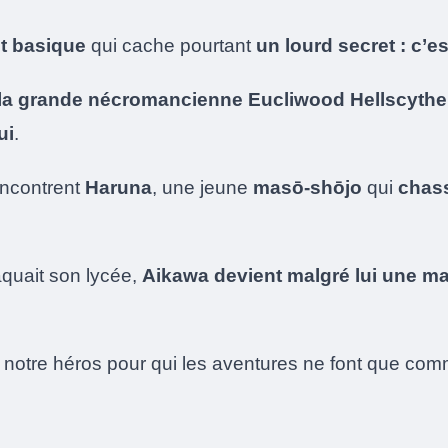
ôt basique
qui cache pourtant
un lourd secret : c’e
la grande nécromancienne Eucliwood Hellscythe
ui
.
encontrent
Haruna
, une jeune
masō-shōjo
qui
chas
aquait son lycée,
Aikawa devient malgré lui une m
hez notre héros pour qui les aventures ne font que 