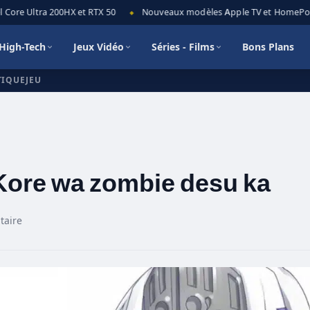
ore Ultra 200HX et RTX 50
Nouveaux modèles Apple TV et HomePod min
◆
High-Tech
Jeux Vidéo
Séries - Films
Bons Plans
TIQUEJEU
Kore wa zombie desu ka
taire