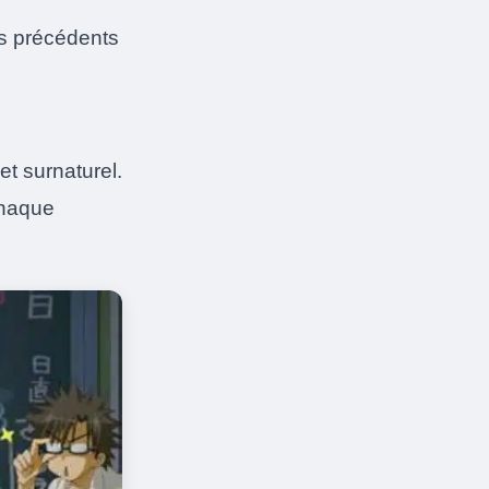
es précédents
t surnaturel.
chaque