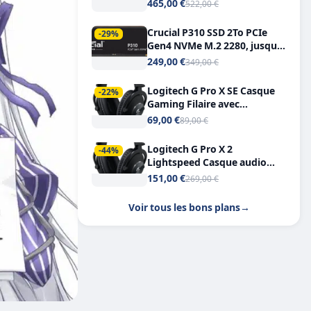
Tout-en-Un, Bluetooth et
465,00 €
522,00 €
Double USB-C
Crucial P310 SSD 2To PCIe
-29%
Gen4 NVMe M.2 2280, jusqu’à
7.100 Mo/s
249,00 €
349,00 €
Logitech G Pro X SE Casque
-22%
Gaming Filaire avec
Microphone Micro
69,00 €
89,00 €
détachable DTS Headphone X
7.1
Logitech G Pro X 2
-44%
Lightspeed Casque audio
bluetooth
151,00 €
269,00 €
Voir tous les bons plans
→