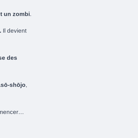
st un zombi
.
.
Il devient
se des
asō-shōjo
,
commencer…