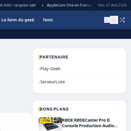
i : ce qu’on sait
AppleCare One en France : prix, couverture et limit
Ven. 07 Aoû 2026
◆
Le farm du geek
Tests
PARTENAIRE
›
Play-Geek
›
ServeurListe
BONS PLANS
RØDE RØDECaster Pro II
-11%
Console Production Audio