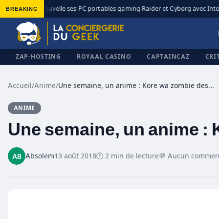
BREAKING
MSI renouvelle ses PC portables gaming Raider et Cyborg avec Intel C
◆
ZAP-HOSTING
ROYAAL CASINO
CAPTAINCAZ
CRI
Accueil
/
Anime
/
Une semaine, un anime : Kore wa zombie desu ka
ANIME
✕
Une semaine, un anime : 
Absolem
13 août 2018
🕐 2 min de lecture
💬 Aucun commen