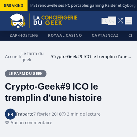
BREAKING
MSI renouvelle ses PC portables gaming Raider et Cyborg a
◆
ZAP-HOSTING
ROYAAL CASINO
CAPTAINCAZ
CRI
Le farm du
Accueil
/
/
Crypto-Geek#9 ICO le tremplin d’une histoire
geek
✕
LE FARM DU GEEK
Crypto-Geek#9 ICO le
tremplin d’une histoire
Frabarto
7 février 2018
🕐 3 min de lecture
💬 Aucun commentaire