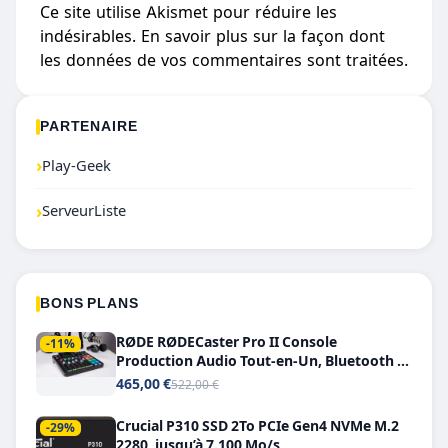
Ce site utilise Akismet pour réduire les
indésirables.
En savoir plus sur la façon dont
les données de vos commentaires sont traitées
.
PARTENAIRE
›
Play-Geek
›
ServeurListe
BONS PLANS
RØDE RØDECaster Pro II Console
-11%
Production Audio Tout-en-Un, Bluetooth et
Double USB-C
465,00 €
522,00 €
Crucial P310 SSD 2To PCIe Gen4 NVMe M.2
-29%
2280, jusqu’à 7.100 Mo/s