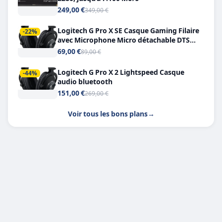
249,00 €
349,00 €
Logitech G Pro X SE Casque Gaming Filaire
-22%
avec Microphone Micro détachable DTS
Headphone X 7.1
69,00 €
89,00 €
Logitech G Pro X 2 Lightspeed Casque
-44%
audio bluetooth
151,00 €
269,00 €
Voir tous les bons plans
→