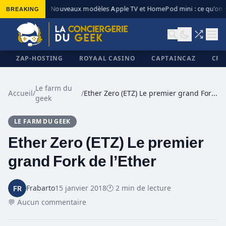
BREAKING
Nouveaux modèles Apple TV et HomePod mini : ce qu’on s
◆
ZAP-HOSTING
ROYAAL CASINO
CAPTAINCAZ
CRI
Le farm du
Accueil
/
/
Ether Zero (ETZ) Le premier grand Fork de l’Ether
geek
✕
LE FARM DU GEEK
Ether Zero (ETZ) Le premier
grand Fork de l’Ether
Frabarto
15 janvier 2018
🕐 2 min de lecture
💬 Aucun commentaire