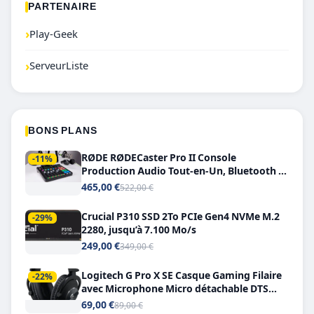
PARTENAIRE
›
Play-Geek
›
ServeurListe
BONS PLANS
RØDE RØDECaster Pro II Console
-11%
Production Audio Tout-en-Un, Bluetooth et
Double USB-C
465,00 €
522,00 €
Crucial P310 SSD 2To PCIe Gen4 NVMe M.2
-29%
2280, jusqu’à 7.100 Mo/s
249,00 €
349,00 €
Logitech G Pro X SE Casque Gaming Filaire
-22%
avec Microphone Micro détachable DTS
Headphone X 7.1
69,00 €
89,00 €