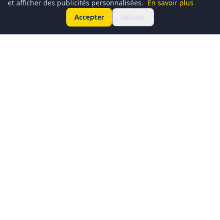
et afficher des publicités personnalisées.
En savoir plus
Accepter
Refuser
Conciergerie du Geek est un média dédié à l’actualité
technologique, au gaming, à la culture geek et au
numérique. Chaque jour, nous partageons les dernières
nouveautés, tendances et innovations à travers un contenu
clair, accessible et passionné.
Notre ambition : informer, divertir et rassembler une