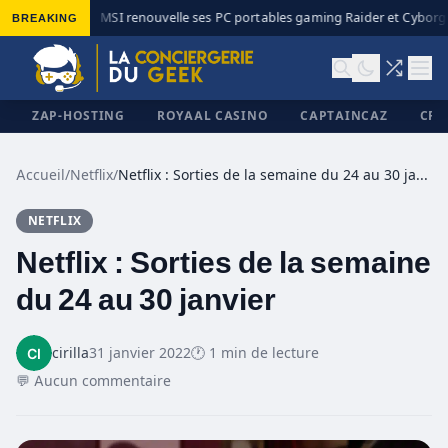
BREAKING
MSI renouvelle ses PC portables gaming Raider et Cyborg a
◆
ZAP-HOSTING
ROYAAL CASINO
CAPTAINCAZ
CRI
Accueil
/
Netflix
/
Netflix : Sorties de la semaine du 24 au 30 janvier
NETFLIX
✕
Netflix : Sorties de la semaine
du 24 au 30 janvier
cirilla
31 janvier 2022
🕐 1 min de lecture
💬 Aucun commentaire