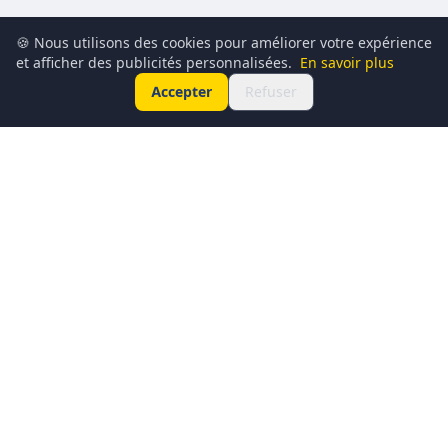
🍪 Nous utilisons des cookies pour améliorer votre expérience
et afficher des publicités personnalisées.
En savoir plus
Accepter
Refuser
Conciergerie du Geek est un média dédié à l’actualité
technologique, au gaming, à la culture geek et au
numérique. Chaque jour, nous partageons les dernières