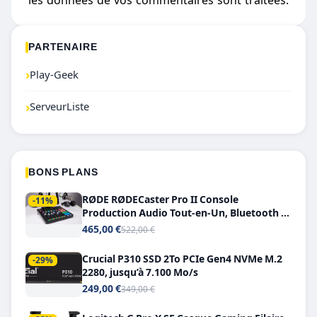
les données de vos commentaires sont traitées
.
PARTENAIRE
›
Play-Geek
›
ServeurListe
BONS PLANS
RØDE RØDECaster Pro II Console
-11%
Production Audio Tout-en-Un, Bluetooth et
Double USB-C
465,00 €
522,00 €
Crucial P310 SSD 2To PCIe Gen4 NVMe M.2
-29%
2280, jusqu’à 7.100 Mo/s
249,00 €
349,00 €