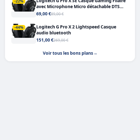
Logitech G Pro X SE Casque Gaming Filaire
-22%
avec Microphone Micro détachable DTS
Headphone X 7.1
69,00 €
89,00 €
Logitech G Pro X 2 Lightspeed Casque
-44%
audio bluetooth
151,00 €
269,00 €
Voir tous les bons plans
→