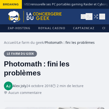
BREAKING
MSI renouvelle ses PC portables gaming Raider et Cyborg a
◆
ZAP-HOSTING
ROYAAL CASINO
CAPTAINCAZ
CRI
Accueil
/
Le farm du geek
/
Photomath : fini les problèmes
LE FARM DU GEEK
✕
Photomath : fini les
problèmes
Alex Joly
24 octobre 2018
🕐 2 min de lecture
💬 Aucun commentaire