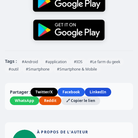
Tags :
#Android
#application
#IOS
#Le farm du geek
#outil
#Smartphone
#Smartphone & Mobile
Partager :
Twitter/X
Facebook
LinkedIn
WhatsApp
Reddit
🔗 Copier le lien
À PROPOS DE L'AUTEUR