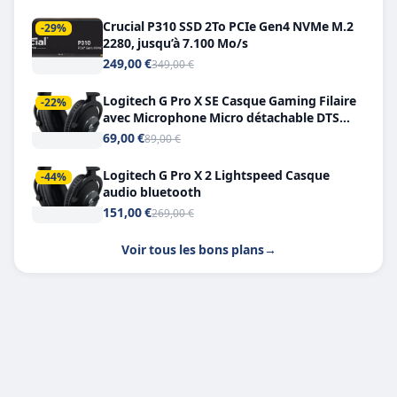
Crucial P310 SSD 2To PCIe Gen4 NVMe M.2
-29%
2280, jusqu’à 7.100 Mo/s
249,00 €
349,00 €
Logitech G Pro X SE Casque Gaming Filaire
-22%
avec Microphone Micro détachable DTS
Headphone X 7.1
69,00 €
89,00 €
Logitech G Pro X 2 Lightspeed Casque
-44%
audio bluetooth
151,00 €
269,00 €
Voir tous les bons plans
→