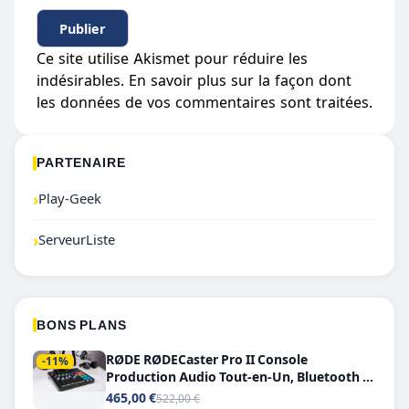
Ce site utilise Akismet pour réduire les
indésirables.
En savoir plus sur la façon dont
les données de vos commentaires sont traitées
.
PARTENAIRE
›
Play-Geek
›
ServeurListe
BONS PLANS
RØDE RØDECaster Pro II Console
-11%
Production Audio Tout-en-Un, Bluetooth et
Double USB-C
465,00 €
522,00 €