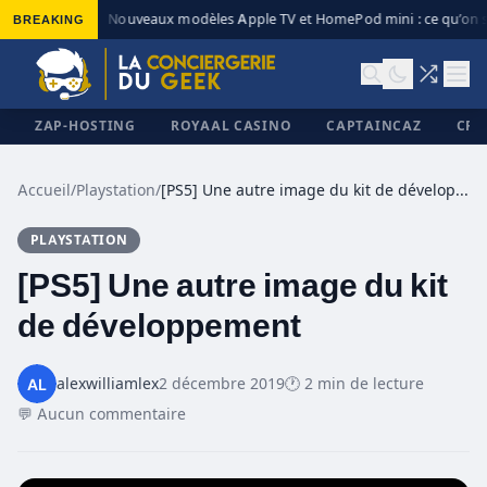
BREAKING
Nouveaux modèles Apple TV et HomePod mini : ce qu’on s
◆
ZAP-HOSTING
ROYAAL CASINO
CAPTAINCAZ
CRI
Accueil
/
Playstation
/
[PS5] Une autre image du kit de développement
PLAYSTATION
✕
[PS5] Une autre image du kit
de développement
alexwilliamlex
2 décembre 2019
🕐 2 min de lecture
💬 Aucun commentaire