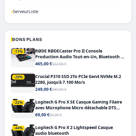
›
ServeurListe
BONS PLANS
RØDE RØDECaster Pro II Console
-11%
Production Audio Tout-en-Un, Bluetooth et
Double USB-C
465,00 €
522,00 €
Crucial P310 SSD 2To PCIe Gen4 NVMe M.2
-29%
2280, jusqu’à 7.100 Mo/s
249,00 €
349,00 €
Logitech G Pro X SE Casque Gaming Filaire
-22%
avec Microphone Micro détachable DTS
Headphone X 7.1
69,00 €
89,00 €
Logitech G Pro X 2 Lightspeed Casque
-44%
audio bluetooth