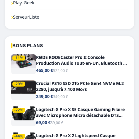
›
Play-Geek
›
ServeurListe
BONS PLANS
RØDE RØDECaster Pro II Console
-11%
Production Audio Tout-en-Un, Bluetooth et
Double USB-C
465,00 €
522,00 €
Crucial P310 SSD 2To PCIe Gen4 NVMe M.2
-29%
2280, jusqu’à 7.100 Mo/s
249,00 €
349,00 €
Logitech G Pro X SE Casque Gaming Filaire
-22%
avec Microphone Micro détachable DTS
Headphone X 7.1
69,00 €
89,00 €
Logitech G Pro X 2 Lightspeed Casque
-44%