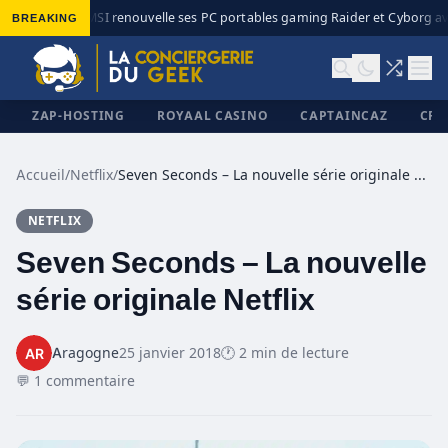
BREAKING
MSI renouvelle ses PC portables gaming Raider et Cyborg ave
◆
ZAP-HOSTING
ROYAAL CASINO
CAPTAINCAZ
CRI
Accueil
/
Netflix
/
Seven Seconds – La nouvelle série originale Netflix
NETFLIX
✕
Seven Seconds – La nouvelle
série originale Netflix
Aragogne
25 janvier 2018
🕐 2 min de lecture
💬 1 commentaire