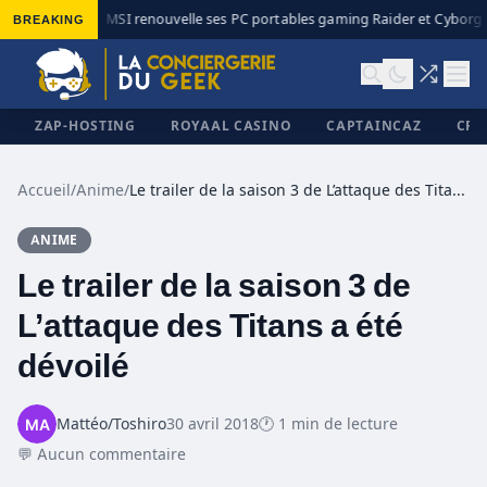
BREAKING
MSI renouvelle ses PC portables gaming Raider et Cyborg a
◆
ZAP-HOSTING
ROYAAL CASINO
CAPTAINCAZ
CRI
Accueil
/
Anime
/
Le trailer de la saison 3 de L’attaque des Titans a été dévoilé
ANIME
✕
Le trailer de la saison 3 de
L’attaque des Titans a été
dévoilé
Mattéo/Toshiro
30 avril 2018
🕐 1 min de lecture
💬 Aucun commentaire