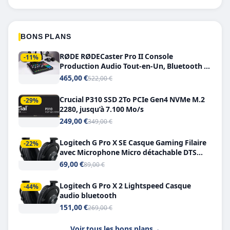
BONS PLANS
RØDE RØDECaster Pro II Console
-11%
Production Audio Tout-en-Un, Bluetooth et
Double USB-C
465,00 €
522,00 €
Crucial P310 SSD 2To PCIe Gen4 NVMe M.2
-29%
2280, jusqu’à 7.100 Mo/s
249,00 €
349,00 €
Logitech G Pro X SE Casque Gaming Filaire
-22%
avec Microphone Micro détachable DTS
Headphone X 7.1
69,00 €
89,00 €
Logitech G Pro X 2 Lightspeed Casque
-44%
audio bluetooth
151,00 €
269,00 €
Voir tous les bons plans
→